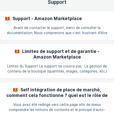
Support
Support - Amazon Marketplace
Avant de contacter le support, merci de consulter la
documentation. Nous comprenons que c’est frustrant d’être
renvoyé vers celle-ci, mais elle contient souvent la réponse à
votre problème. Le module existe depuis 2011, et la plupart des
cas sont déjà traités dans la catégorie problèmes fréquents
Limites de support et de garantie -
ou dans notre base de connaissances. ||| Veuillez aussi
Amazon Marketplace
consulter : https://doc.common-
services.com/fr/article/limites-de-support-et-de-garantie-
Limites du Support Le support ne couvre pas : La gestion de
amazon-marketplace-wvapx2/ Contacter le
contenu de la boutique (quantités, images, catégories, etc.)
Les mises à jour de PrestaShop (version de la boutique) Les
changements de serveur, hébergeur ou version de PHP Les
modules modifiés (toute modification annule le droit au
Self intégration de place de marché,
support) Les installations multiples ou changements majeurs
comment cela fonctionne ? quel est le rôle de
de catalogue Limites de Garantie Vous pouvez utiliser l’un des
chacun ? (Amazon Marketplace)
hébergeurs recommandés par PrestaShop. Si ce n’est p
Vous avez été redirigé vers cette page afin de mieux
comprendre les notions de contexte et le principe d’auto-