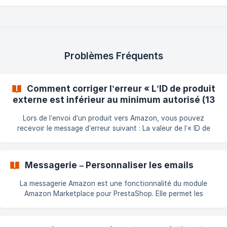
intégration du catalogue sur une marketplace : comment cela
fonctionne, comment nous opérons et comment réussir votre
intégration. Marketplace vs eBay On dit souvent que publier
sur eBay est plus simple et moins contraignant — et c’est vrai.
Pourquoi ? Parce qu’historiquement eBay n’était pas une
marketplace mais un site d’enchères et de petites annonces,
Problèmes Fréquents
où un prod
Comment corriger l’erreur « L’ID de produit
externe est inférieur au minimum autorisé (13
caractères) »
Lors de l’envoi d’un produit vers Amazon, vous pouvez
recevoir le message d’erreur suivant : La valeur de l’« ID de
produit externe » est inférieure au minimum autorisé (13
caractères). Que signifie cette erreur ? Amazon exige un
code-barres EAN valide à 13 chiffres pour le produit ou la
Messagerie – Personnaliser les emails
déclinaison concerné(e). Cette erreur se produit lorsque : Le
code-barres renseigné dans PrestaShop contient moins de 13
La messagerie Amazon est une fonctionnalité du module
chiffres. Un code UPC à 12 chiffres a été saisi dans le champ
Amazon Marketplace pour PrestaShop. Elle permet les
*EAN-13
échanges entre votre boutique et les clients via le système
sécurisé d’Amazon, qui filtre et valide tous les messages. Si
vous souhaitez personnaliser les e-mails envoyés par cette