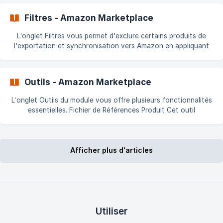
catégories sont pris en compte par la [journalisation]
(https://doc.com
Filtres - Amazon Marketplace
L'onglet Filtres vous permet d'exclure certains produits de
l'exportation et synchronisation vers Amazon en appliquant
divers critères de filtrage. ℹ️ Les produits exclus ne seront
jamais exportés, mais si une offre est déjà en ligne, le filtre ne
la mettra pas hors ligne. Dans ce cas, vous pouvez la
Outils - Amazon Marketplace
[supprimer](
L’onglet Outils du module vous offre plusieurs fonctionnalités
essentielles. Fichier de Références Produit Cet outil
d’import/export vous permet de modifier rapidement les codes
EAN/UPC et les SKU (Références) de vos produits sur
PrestaShop. ➡️ Consultez la documentation dédiée : 👉 [Outil
Afficher plus d'articles
d’import/ex
Utiliser