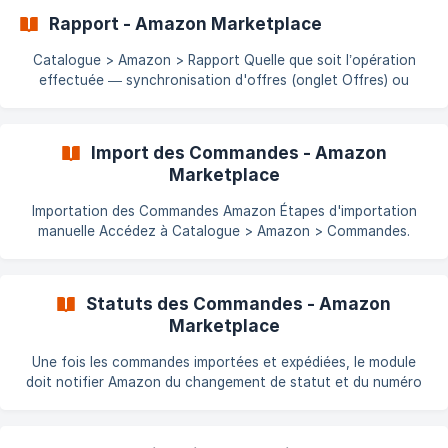
services.com/fr/article/produits-eligibles-8
Rapport - Amazon Marketplace
Catalogue > Amazon > Rapport Quelle que soit l’opération
effectuée — synchronisation d'offres (onglet Offres) ou
création de produits (onglet Produits) — vous devez générer
un rapport. Ce rapport contient les messages d'information,
avertissements et erreurs liés au dernier flux envoyé. Générer
Import des Commandes - Amazon
le rapport Sélectionnez un rapport, puis cliquez sur Voir le
Marketplace
rapport dans l’onglet Catalogue > Amazon > Rapport. !
[PrestaShop Amazon Marketplace générer le
Importation des Commandes Amazon Étapes d'importation
manuelle Accédez à Catalogue > Amazon > Commandes.
Sélectionnez les dates et les statuts souhaités. Cliquez sur
Afficher les commandes. Une liste s'affiche : vous pouvez
importer les commandes individuellement ou en
Statuts des Commandes - Amazon
**sélectionnan
Marketplace
Une fois les commandes importées et expédiées, le module
doit notifier Amazon du changement de statut et du numéro
de suivi. Amazon envoie alors une notification au client.
Fonctionnement Automatisé Ce processus peut être
automatisé via un script déclenché par une tâche planifiée