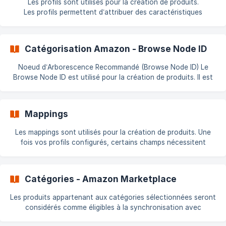
Les profils sont utilisés pour la création de produits.
Les profils permettent d’attribuer des caractéristiques
communes à vos produits afin qu’ils soient compatibles avec
la structure attendue par Amazon. Un même profil peut
s’appliqu
Catégorisation Amazon - Browse Node ID
Noeud d’Arborescence Recommandé (Browse Node ID) Le
Browse Node ID est utilisé pour la création de produits. Il est
indispensable pour classer correctement vos produits sur
Amazon. Il est obligatoire pour le Canada, l’Europe et le
Japon. Où trouver votre Browse Node ID ? Vous pouvez le
Mappings
récupérer en téléchargeant votre fichier type de produit (flat
file) : 👉 [Télécharger un fic
Les mappings sont utilisés pour la création de produits. Une
fois vos profils configurés, certains champs nécessitent
encore une correspondance manuelle entre vos valeurs
PrestaShop et celles attendues par Amazon : c’est ce qu’on
appel
Catégories - Amazon Marketplace
Les produits appartenant aux catégories sélectionnées seront
considérés comme éligibles à la synchronisation avec
Amazon. Fonctionnement Seuls les produits éligibles de ces