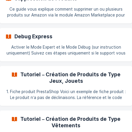
module, activez l'option comme indiqué ci-dessous : !
[DEV_MODE Amazon module](https://storage.crisp.chat/u
Ce guide vous explique comment supprimer un ou plusieurs
produits sur Amazon via le module Amazon Marketplace pour
PrestaShop. Étapes à suivre 1. Activer le Mode Expert Activez
le Mode Expert dans l’onglet Fonctionnalités du module. 2.
Sélectionner les produits à supprimer Accédez à la page :
Debug Express
[Sélectionner des Produits](https://doc.common-
services.com/fr/article/selectionner-des-produit
Activer le Mode Expert et le Mode Débug (sur instruction
uniquement) Suivez ces étapes uniquement si le support vous
l’a demandé. Accéder aux Fonctionnalités du module Rendez-
vous dans Modules > Amazon > Fonctionnalités : Faites
défiler jusqu’à la section Mode Expert et activez-le : ![Activer
Tutoriel – Création de Produits de Type
Mode Expert](https://stora
Jeux, Jouets
1. Fiche produit PrestaShop Voici un exemple de fiche produit :
Le produit n’a pas de déclinaisons. La référence et le code
EAN sont renseignés. 👉 Voir : Valider la structure de
catalogue 2. Créer un profil Amazon
Tutoriel – Création de Produits de Type
Vêtements