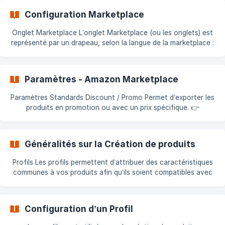
fonctionnalités activées par défaut après l'installation
Configuration Marketplace
suffisent pour bien démarrer. N
Onglet Marketplace L’onglet Marketplace (ou les onglets) est
représenté par un drapeau, selon la langue de la marketplace :
Pour chaque langue configurée dans Localisation > Langues,
un nouvel onglet apparaîtra. Configurez : La **market
Paramètres - Amazon Marketplace
Paramètres Standards Discount / Promo Permet d’exporter les
produits en promotion ou avec un prix spécifique. 👉
Consultez la documentation sur les promotions et soldes Pré-
commande Active la vente de produits avec une date de d
Généralités sur la Création de produits
Profils Les profils permettent d’attribuer des caractéristiques
communes à vos produits afin qu’ils soient compatibles avec
la structure attendue par Amazon. Un même profil peut
s’appliquer à plusieurs catégories dans PrestaShop.
Cependant, une catégorie ne peut être associée qu’à un seul
Configuration d’un Profil
profil. Les informations définies