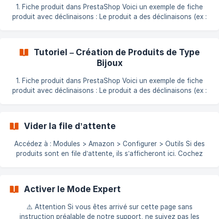
1. Fiche produit dans PrestaShop Voici un exemple de fiche
produit avec déclinaisons : Le produit a des déclinaisons (ex :
taille, couleur) Un code EAN unique doit être renseigné pour
chaque déclinaison On renseigne une référence principale +
une référence unique par déclinaison 👉 Voir : [Valider votre
Tutoriel – Création de Produits de Type
structure de c
Bijoux
1. Fiche produit dans PrestaShop Voici un exemple de fiche
produit avec déclinaisons : Le produit a des déclinaisons (ex :
taille de bague) Un code EAN unique doit être renseigné pour
chaque déclinaison Une référence principale et une référence
unique par déclinaison doivent être renseignées 👉 Voir :
Vider la file d’attente
[Valider votre structure
Accédez à : Modules > Amazon > Configurer > Outils Si des
produits sont en file d’attente, ils s’afficheront ici. Cochez
toutes les cases Cliquez sur Supprimer
Activer le Mode Expert
⚠️ Attention Si vous êtes arrivé sur cette page sans
instruction préalable de notre support, ne suivez pas les