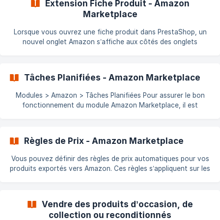
Extension Fiche Produit - Amazon
(cron). Vérifications à Faire 1. Configuration du module
Marketplace
Assurez-vous d’avoir
Lorsque vous ouvrez une fiche produit dans PrestaShop, un
nouvel onglet Amazon s’affiche aux côtés des onglets
habituels : Contenu de l’Onglet L’on
Tâches Planifiées - Amazon Marketplace
Modules > Amazon > Tâches Planifiées Pour assurer le bon
fonctionnement du module Amazon Marketplace, il est
essentiel de configurer correctement les tâches planifiées
(cronjobs). | Note : N'oubliez pas de configurer les paramètres
des tâches cron ⚠️ Recommandation importante Nous ne
Règles de Prix - Amazon Marketplace
recommandons plus l’utilisation du module "PrestaShop
Cronjobs" disponible sur Addons ou GitHub. Ce module **n’es
Vous pouvez définir des règles de prix automatiques pour vos
produits exportés vers Amazon. Ces règles s’appliquent sur les
prix TTC (toutes taxes comprises). Où définir les règles ? Les
règles de prix peuvent être configurées : Dans l’onglet
Marketplace (pour l’ensemble des produits) Dans l’onglet Profil
Vendre des produits d’occasion, de
(pour un groupe de produits spécifique) 🔸 Priorité : les règles
collection ou reconditionnés
définies dans l’onglet Profil prennent le dessus sur celles de