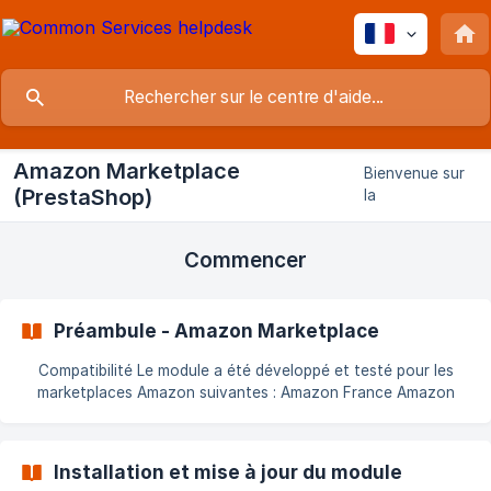
Amazon Marketplace
Bienvenue sur
(PrestaShop)
la
documentation
en ligne du
Commencer
module Amazon
Marketplace
pour
PrestaShop,
Préambule - Amazon Marketplace
version 5.
Compatibilité Le module a été développé et testé pour les
marketplaces Amazon suivantes : Amazon France Amazon
Italie Amazon Espagne Amazon Royaume-Uni Amazon
Allemagne Amazon Pologne Amazon Belgique Amazon Pays-
Bas Amazon Irlande Amazon Suède Amazon États-Unis
Installation et mise à jour du module
Amazon Canada Amazon Mexique Amazon Japon Amazon