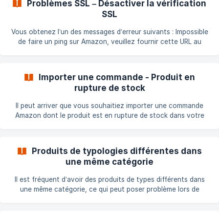
Problèmes SSL – Désactiver la vérification
messagerie, suivez les étapes ci-dessous : Étapes à suivre
SSL
Créez un dossier nommé amazon
Vous obtenez l’un des messages d’erreur suivants : Impossible
de faire un ping sur Amazon, veuillez fournir cette URL au
support technique Warning: file_get_contents(): SSL operation
failed with code 1. OpenSSL Error messages: error:14090086
curl: (60) SSL certificate: unable to get local issuer certificate
Importer une commande - Produit en
Cause probable Le serveur ne parvient pas à établir une
rupture de stock
connexion sécurisée avec Amazon, souvent à cause d’un
problème de configuration SSL (certificats manquants ou
Il peut arriver que vous souhaitiez importer une commande
Amazon dont le produit est en rupture de stock dans votre
boutique PrestaShop. Le module n’a pas besoin de
configuration spécifique pour cela. L’import dépend du
comportement défini dans les paramètres du produit ou dans
Produits de typologies différentes dans
les paramètres généraux de PrestaShop. 1. Vérifier la fiche
une même catégorie
produit Allez dans la fiche produit et regardez la section
"Quand le produit n'est plus en stock" : ![Options produit –
Il est fréquent d’avoir des produits de types différents dans
Rupture d
une même catégorie, ce qui peut poser problème lors de
l’export vers Amazon. Cette fiche explique comment gérer
cette situation. Exemple : chemises avec déclinaisons Vous
vendez des chemises avec deux attributs : Taille et Couleur.