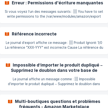
Erreur : Permissions d'écriture manquantes
Votre fiche produit contiendra ces déclinaisons : !
[Déclinaisons produit]
Si vous voyez l’un des messages suivants : ||| You have to set
(https://storage.crisp.chat/users/helpdesk/website/-/3/f/a/8/3
write permissions to the /var/www/modules/amazon/export
fa8ee645cd13200/prestashop-amazon-marketplace-
directory ou ||| Vous devez accorder les permissions en
_dbr3yh.p
écriture au répertoire : xxx/yyy Cela signifie que le module
Amazon Marketplace ne peut pas écrire dans certains
Référence incorrecte
dossiers. Comment corriger ce problème Connectez-vous à
votre serveur FTP avec un client comme FileZilla. Rendez-
Le journal d’export affiche ce message : ||| Produit Ignoré: 1/0
vous dans le dossier du module : /modules/amazon !
La référence "XXX-YYY" est incorrecte Cause La référence du
[Répertoire du modu
produit contient un ou plusieurs caractères non valides selon
les normes d’Amazon. Règles à respecter pour une référence
Amazon : Caractères ASCII affichables uniquement Longueur
Impossible d’importer le produit dupliqué –
maximale : 40 caractères Aucun espace au début ni à la fin de
Supprimez le doublon dans votre base de
la chaîne Le problème survient le plus souvent à cause d’un
données
espace en début ou fin de référence. Solution
Le journal affiche un message comme : ||| Impossible
d'importer le produit dupliqué – Supprimez le doublon dans
votre base de données (1111-2222-3333-4444) Cause Le
module détecte que la référence du produit est utilisée
plusieurs fois dans votre base de données, ce qui est
Multi-boutiques questions et problèmes
incorrect. Que faire ? Chaque produit et chaque déclinaison
fréquents - Amazon Marketplace