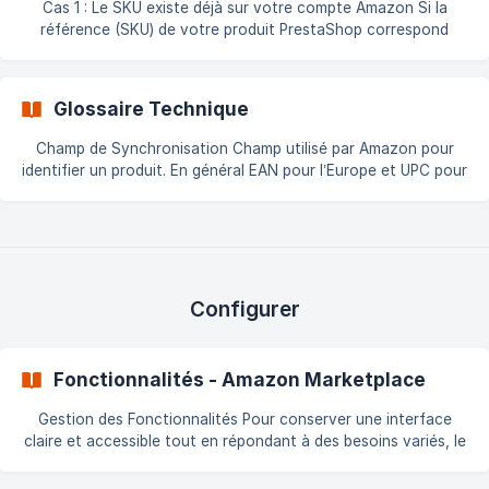
Cas 1 : Le SKU existe déjà sur votre compte Amazon Si la
référence (SKU) de votre produit PrestaShop correspond
exactement à une offre existante dans votre compte Amazon
Seller Central, le module met à jour directement cette offre
avec les nouvelles valeurs de quantité, prix, etc. Cas 2 : Le
Glossaire Technique
SKU n’existe pas sur votre compte Amazon Si le SKU n’est pas
encore présent, mais que le produit contient un code
Champ de Synchronisation Champ utilisé par Amazon pour
EAN/UPC valide, le module peut envoyer l'offre avec ce code.
identifier un produit. En général EAN pour l’Europe et UPC pour
les États-Unis. Envoi de Facture par Email Envoie la facture
PDF générée par PrestaShop à l’acheteur, selon les
recommandations Amazon. L’email est transmis via l’adresse
dite « cryptée ». Exemption de Code Droit accordé par
Amazon pour vendre sans code EAN/UPC. Cela nécessite une
configuration technique spécifique précisée par le support
Configurer
Amazon.
Fonctionnalités - Amazon Marketplace
Gestion des Fonctionnalités Pour conserver une interface
claire et accessible tout en répondant à des besoins variés, le
module vous permet d’activer uniquement les fonctionnalités
dont vous avez besoin. Recommandations : Les