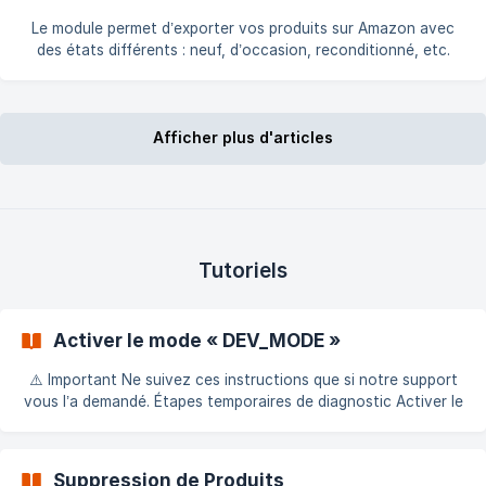
l’onglet Marketplace. |
Le module permet d’exporter vos produits sur Amazon avec
des états différents : neuf, d’occasion, reconditionné, etc.
Activer l’option Allez dans l’onglet Fonctionnalités du module.
Activez l’option "Occasion, Reconditionné". Configurer le
Mapping des États Une fois activée, une nouvelle section
Afficher plus d'articles
apparaît dans
Tutoriels
Activer le mode « DEV_MODE »
⚠️ Important Ne suivez ces instructions que si notre support
vous l’a demandé. Étapes temporaires de diagnostic Activer le
mode expert 👉 Guide : https://doc.common-
services.com/fr/article/activer-le-mode-expert-bvs5wg
Activer le DEV_MODE Dans l'onglet de configuration du
Suppression de Produits