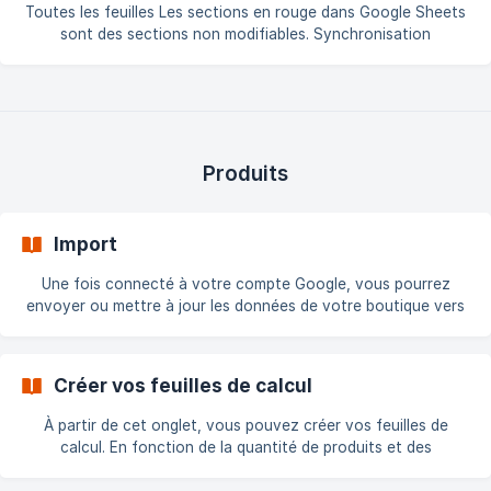
signifie que l'application Sheets a une portée restreinte, elle
Toutes les feuilles Les sections en rouge dans Google Sheets
ne peut télécharger, modifier ou supprimer que les documents
sont des sections non modifiables. Synchronisation
qu'elle crée.
automatique Les données seront envoyées de votre boutique
à la feuille sur Google Sheets, à sens unique, toutes les 30
minutes
Produits
Import
Une fois connecté à votre compte Google, vous pourrez
envoyer ou mettre à jour les données de votre boutique vers
l'application Sheets. Les données sont envoyées dans le
Cloud puis synchronisées. Elles vous permettent de créer et
de mettre à jour vos feuilles de calcul Google.
Créer vos feuilles de calcul
À partir de cet onglet, vous pouvez créer vos feuilles de
calcul. En fonction de la quantité de produits et des
variations, cette opération peut prendre un certain temps.