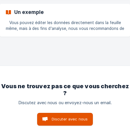
s'agit d'une section en lecture seule. Pour mettre à jour l'état
de la commande et le numéro de suivi dans votre boutique,
Un exemple
vous devrez remplir cette section: Ensuite, cliqu
Vous pouvez éditer les données directement dans la feuille
même, mais à des fins d'analyse, nous vous recommandons de
créer une nouvelle feuille, de cette manière, en cas de mise à
jour de l'application ou si vous avez l'intention de supprimer
votre feuille pour recréer une nouvelle, vous pourrez déplacer
vos formules de l'ancienne feuille vers la nouvelle. Comment
créer une nouvelle feuille Google Sheet et importer les
données liées dynamiquement à la feuille créée par
l'application : Créez
Vous ne trouvez pas ce que vous cherchez
?
Discutez avec nous ou envoyez-nous un email.
Discuter avec nous