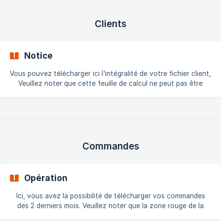
dynamique et communiquons à son sujet ; Pivot Table and
conversation
Clients
Notice
Vous pouvez télécharger ici l'intégralité de votre fichier client,
Veuillez noter que cette feuille de calcul ne peut pas être
synchronisée avec la boutique, il s'agit d'une section en
lecture seule à des fins d'information uniquement.
Commandes
Opération
Ici, vous avez la possibilité de télécharger vos commandes
des 2 derniers mois. Veuillez noter que la zone rouge de la
feuille de calcul ne peut être synchronisée avec la boutique, il