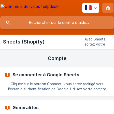
Avec Sheets,
Sheets (Shopify)
éditez votre
catalogue sans
import ni export
Compte
et sans
manipuler
aucun fichier !
Se connecter à Google Sheets
Cliquez sur le bouton Connect, vous serez redirigé vers
l'écran d'authentification de Google. Utilisez votre compte
Google habituel pour connecter votre boutique à Google
Sheets et à Google Drive. Important Périmètre de sécurité :
L'application Sheets sera autorisée à : créer, modifier et
Généralités
supprimer uniquement les feuilles de calcul qu'elle gère. Cela