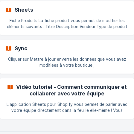
Une fois créée, ouvrez la feuille de calcul qui sera divisée en 3
sections : Produits, Variantes et SEO. Les données modifiables
Sheets
seront affichées en vert, celles non modifiables en rouge.
Fiche Produits La fiche produit vous permet de modifier les
éléments suivants : Titre Description Vendeur Type de produit
Tags (séparés par une virgule) Ancre Feuille Variantes Dans la
feuille des variantes, vous pourrez modifier toutes les cellules
vertes. Cet onglet est utile pour mettre à jour vos données en
Sync
vrac (zone verte). Vous pouvez utiliser la puissance des
formules Google Sheet comme indiqué dans l'exemple ci-
Cliquer sur Mettre à jour enverra les données que vous avez
dessous : ![Variantes](https://storage.crisp.chat/u
modifiées à votre boutique ;
Vidéo tutoriel - Comment communiquer et
collaborer avec votre équipe
L'application Sheets pour Shopify vous permet de parler avec
votre équipe directement dans la feuille elle-même ! Vous
pouvez ajouter des notes et des commentaires. Voici un
exemple de vidéo sur les commentaires ; Conversations dans
Sheets Et plus détaillé, nous partageons un tableau croisé