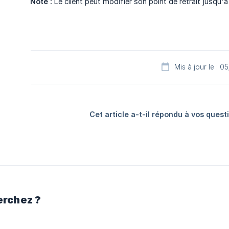
Note :
Le client peut modifier son point de retrait jusqu'à
Mis à jour le : 
Cet article a-t-il répondu à vos quest
erchez ?