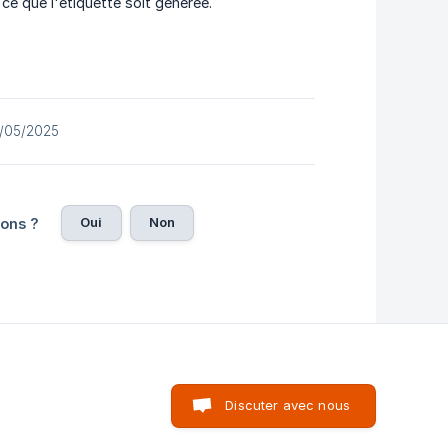
 ce que l'étiquette soit générée.
05/05/2025
Oui
Non
ions ?
Discuter avec nous