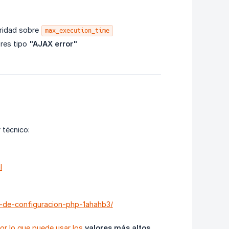
oridad sobre
max_execution_time
ores tipo
"AJAX error"
 técnico:
l
s-de-configuracion-php-1ahahb3/
or lo que puede usar los
valores más altos 