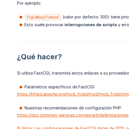
Por ejemplo:
(valor por defecto: 300) tiene pri
FcgidBusyTimeout
Esto suele provocar
interrupciones de scripts
y err
¿Qué hacer?
Si utiliza FastCGI, transmita estos enlaces a su proveedor
Parámetros específicos de FastCGI:
https://httpd.apache.org/mod_fcgid/mod/mod_fcgid.htm
Nuestras recomendaciones de configuración PHP:
https://doc.common-services.com/es/article/limitacione
📝 Nota: Las configuraciones de FastCGI datan de 2013, p