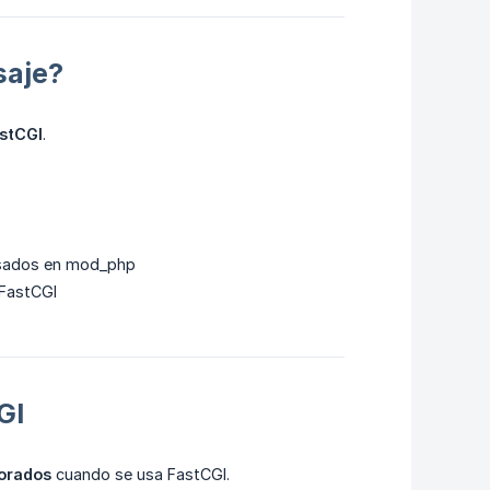
saje?
stCGI
.
sados en mod_php
 FastCGI
GI
orados
cuando se usa FastCGI.