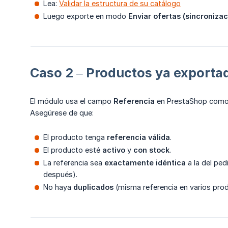
Lea:
Validar la estructura de su catálogo
Luego exporte en modo
Enviar ofertas (sincroniza
Caso 2 – Productos ya exporta
El módulo usa el campo
Referencia
en PrestaShop como
Asegúrese de que:
El producto tenga
referencia válida
.
El producto esté
activo
y
con stock
.
La referencia sea
exactamente idéntica
a la del pe
después).
No haya
duplicados
(misma referencia en varios pro