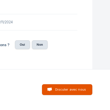
1/11/2024
Oui
Non
ions ?
Discuter avec nous